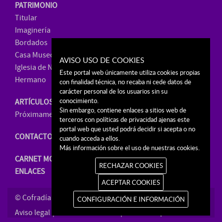
PATRIMONIO
Titular
Imaginería
Bordados
Casa Museo
AVISO USO DE COOKIES
Iglesia de Ntra. Sra. de La Paz
Este portal web únicamente utiliza cookies propias
Hermano
con finalidad técnica, no recaba ni cede datos de
carácter personal de los usuarios sin su
conocimiento.
ARTÍCULOS
Sin embargo, contiene enlaces a sitios web de
Próximamente, venta online
terceros con políticas de privacidad ajenas este
portal web que usted podrá decidir si acepta o no
CONTACTO
cuando acceda a ellos.
Más información sobre el uso de nuestras cookies.
CARNET MORAO
RECHAZAR COOKIES
ENLACES
ACEPTAR COOKIES
© Cofradía de Ntro. Padre Jesús Nazareno 2026
CONFIGURACIÓN E INFORMACIÓN
Aviso legal
Política de cookies
Política de privacidad