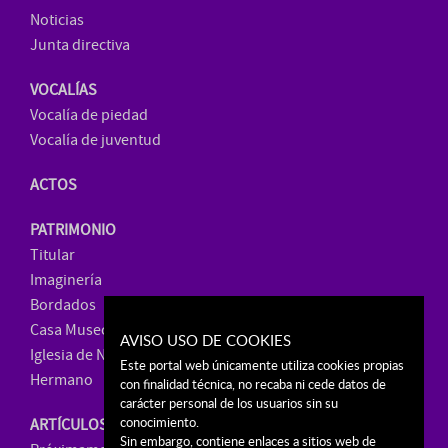
Noticias
Junta directiva
VOCALÍAS
Vocalía de piedad
Vocalía de juventud
ACTOS
PATRIMONIO
Titular
Imaginería
Bordados
Casa Museo
AVISO USO DE COOKIES
Iglesia de Ntra. Sra. de La Paz
Este portal web únicamente utiliza cookies propias
Hermano
con finalidad técnica, no recaba ni cede datos de
carácter personal de los usuarios sin su
conocimiento.
ARTÍCULOS
Sin embargo, contiene enlaces a sitios web de