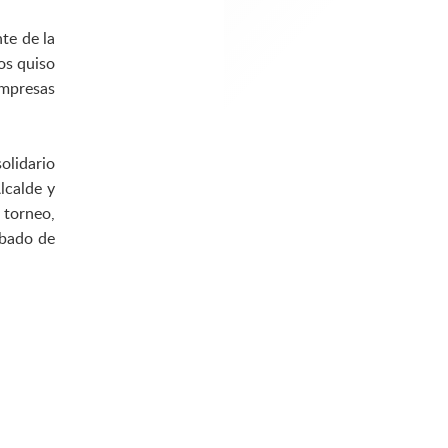
te de la
os quiso
empresas
olidario
lcalde y
 torneo,
ábado de