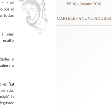
 el cual
Nº 18 - Anuario 2018
o por el
 a todos
CARTELES ANUNCIADORES
o a unas
resultó
ndades y
aliera a
o es
“La
jornada.
staló la
degustar