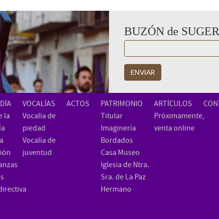
BUZÓN de SUGE
ENVIAR
DÍA
VOCALÍAS
ACTOS
PATRIMONIO
ARTÍCULOS
CON
 la
Vocalía de
Titular
Próximamente,
ía
piedad
Imaginería
venta online
ia
Vocalía de
Bordados
ión
juventud
Casa Museo
anzas
Iglesia de Ntra.
as
Sra. de La Paz
directiva
Hermano