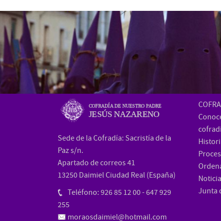
COFRA
COFRADÍA DE NUESTRO PADRE
JESÚS NAZARENO
Conoce
cofrad
Sede de la Cofradía: Sacristía de la
Histor
Paz s/n.
Proces
Apartado de correos 41
Orden
13250 Daimiel Ciudad Real (España)
Notici
Junta 
Teléfono: 926 85 12 00 - 647 929
255
moraosdaimiel@hotmail.com