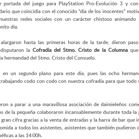
e portada del juego para PlayStation Pro-Evolución 3 y con
dario que coincidía con el conocido “día de los inocentes” motiv
nuestras redes sociales con un carácter chistoso animando
nito día.
alargaron hasta las primeras horas de la tarde, dieron pas
 disputaron la
Cofradía del Stmo. Cristo de la Columna
que 
 la hermandad del Stmo. Cristo del Consuelo.
da en un segundo plano para este día, pues las ocho herma
trabajando codo con codo con nuestra cofradía para que todo s
eron a parar a una maravillosa asociación de daimieleños com
os de la pequeña colaboraron incansablemente durante toda la 
n cifra gracias a la venta de entradas y la barra de bar que in
comida a todos los asistentes, asistentes que también pudieron 
éficas a las 14:00h.