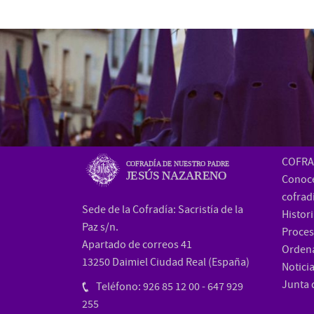
COFRA
COFRADÍA DE NUESTRO PADRE
JESÚS NAZARENO
Conoce
cofrad
Sede de la Cofradía: Sacristía de la
Histor
Paz s/n.
Proces
Apartado de correos 41
Orden
13250 Daimiel Ciudad Real (España)
Notici
Junta 
Teléfono: 926 85 12 00 - 647 929
255