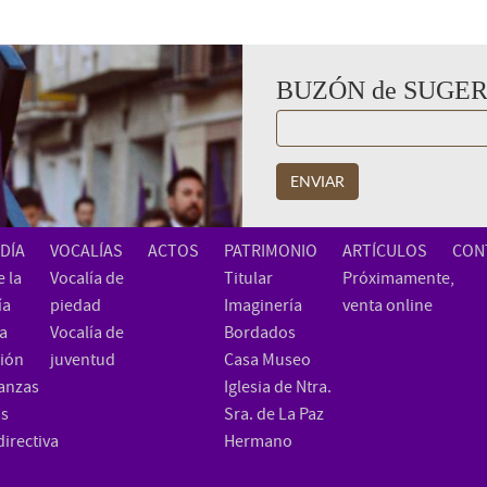
BUZÓN de SUGE
ENVIAR
DÍA
VOCALÍAS
ACTOS
PATRIMONIO
ARTÍCULOS
CON
 la
Vocalía de
Titular
Próximamente,
ía
piedad
Imaginería
venta online
ia
Vocalía de
Bordados
ión
juventud
Casa Museo
anzas
Iglesia de Ntra.
as
Sra. de La Paz
directiva
Hermano