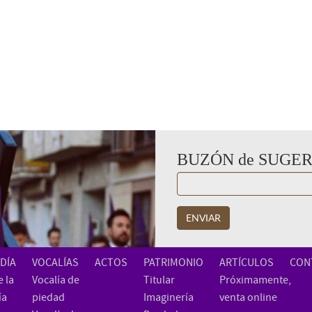
BUZÓN de SUGE
ENVIAR
DÍA
VOCALÍAS
ACTOS
PATRIMONIO
ARTÍCULOS
CON
 la
Vocalía de
Titular
Próximamente,
ía
piedad
Imaginería
venta online