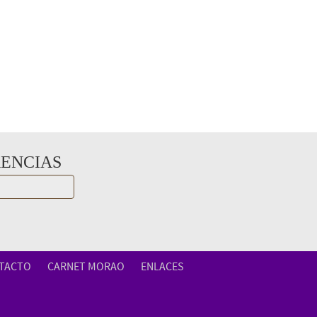
RENCIAS
TACTO
CARNET MORAO
ENLACES