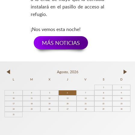
instalará en el pasillo de acceso al
refugio.
¡Nos vemos esta noche!
MÁS NOTICIAS
Agosto, 2026
L
M
X
J
V
S
D
1
2
3
4
5
6
7
8
9
10
11
12
13
14
15
16
17
18
19
20
21
22
23
24
25
26
27
28
29
30
31